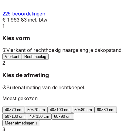
225
beoordelingen
€ 1.963,83
incl. btw
1
Kies vorm
Vierkant of rechthoekig naargelang je dakopstand.
Vierkant
Rechthoekig
2
Kies de afmeting
Buitenafmeting van de lichtkoepel.
Meest gekozen
40
×
70
cm
50
×
70
cm
40
×
100
cm
50
×
80
cm
60
×
80
cm
50
×
100
cm
40
×
130
cm
60
×
90
cm
Meer afmetingen ↓
3