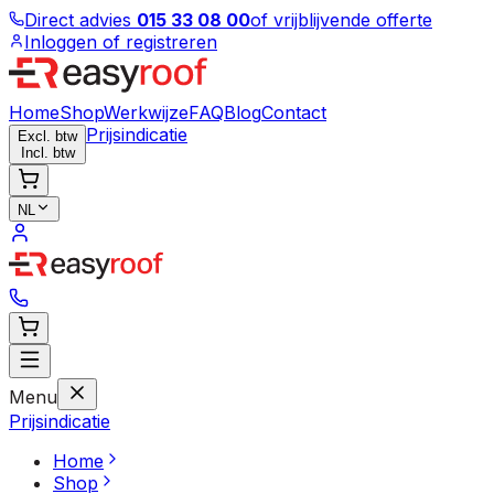
Direct advies
015 33 08 00
of vrijblijvende offerte
Inloggen of registreren
Home
Shop
Werkwijze
FAQ
Blog
Contact
Prijsindicatie
Excl. btw
Incl. btw
NL
Menu
Prijsindicatie
Home
Shop