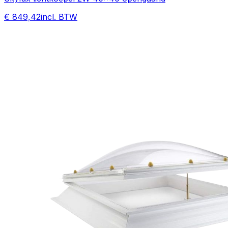
€ 849,42
incl. BTW