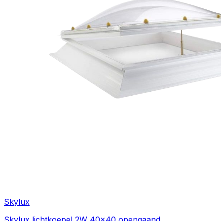
Skylux
Skylux lichtkoepel 2W 40x40 opengaand