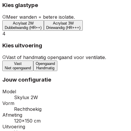
Kies glastype
Meer wanden = betere isolatie.
Acrylaat 2W
Acrylaat 3W
Dubbelwandig (HR++)
Driewandig (HR+++)
4
Kies uitvoering
Vast of handmatig opengaand voor ventilatie.
Vast
Opengaand
Niet opengaand
Handmatig
Jouw configuratie
Model
Skylux 2W
Vorm
Rechthoekig
Afmeting
120×150 cm
Uitvoering