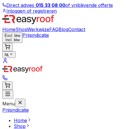
Direct advies
015 33 08 00
of vrijblijvende offerte
Inloggen of registreren
Home
Shop
Werkwijze
FAQ
Blog
Contact
Prijsindicatie
Excl. btw
Incl. btw
NL
Menu
Prijsindicatie
Home
Shop