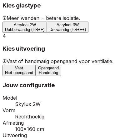
Kies glastype
Meer wanden = betere isolatie.
Acrylaat 2W
Acrylaat 3W
Dubbelwandig (HR++)
Driewandig (HR+++)
4
Kies uitvoering
Vast of handmatig opengaand voor ventilatie.
Vast
Opengaand
Niet opengaand
Handmatig
Jouw configuratie
Model
Skylux 2W
Vorm
Rechthoekig
Afmeting
100×160 cm
Uitvoering