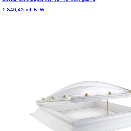
€ 849,42
incl. BTW