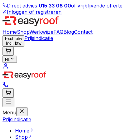
Direct advies
015 33 08 00
of vrijblijvende offerte
Inloggen of registreren
Home
Shop
Werkwijze
FAQ
Blog
Contact
Prijsindicatie
Excl. btw
Incl. btw
NL
Menu
Prijsindicatie
Home
Shop