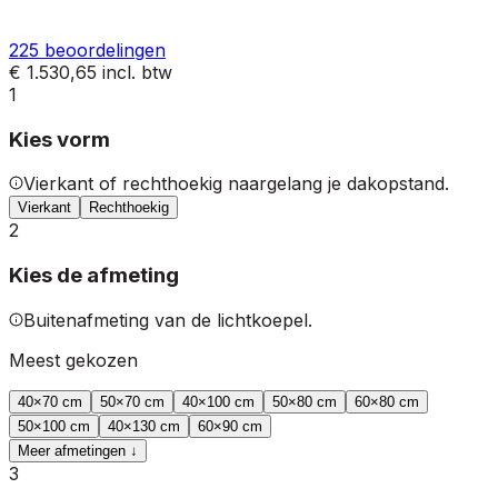
225
beoordelingen
€ 1.530,65
incl. btw
1
Kies vorm
Vierkant of rechthoekig naargelang je dakopstand.
Vierkant
Rechthoekig
2
Kies de afmeting
Buitenafmeting van de lichtkoepel.
Meest gekozen
40
×
70
cm
50
×
70
cm
40
×
100
cm
50
×
80
cm
60
×
80
cm
50
×
100
cm
40
×
130
cm
60
×
90
cm
Meer afmetingen ↓
3