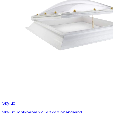
Skylux
Skylux lichtkoepel 2W 40x40 opengaand