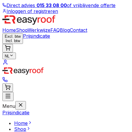
Direct advies
015 33 08 00
of vrijblijvende offerte
Inloggen of registreren
Home
Shop
Werkwijze
FAQ
Blog
Contact
Prijsindicatie
Excl. btw
Incl. btw
NL
Menu
Prijsindicatie
Home
Shop