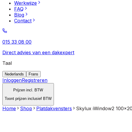
Werkwijze
FAQ
Blog
Contact
015 33 08 00
Direct advies van een dakexpert
Taal
Nederlands
Frans
Inloggen
Registreren
Prijzen incl. BTW
Toont prijzen inclusief BTW
Home
Shop
Platdakvensters
Skylux iWindow2 100x2