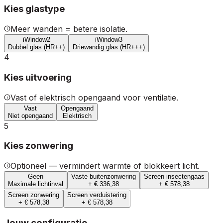
Kies glastype
Meer wanden = betere isolatie.
iWindow2
iWindow3
Dubbel glas (HR++)
Driewandig glas (HR+++)
4
Kies uitvoering
Vast of elektrisch opengaand voor ventilatie.
Vast
Opengaand
Niet opengaand
Elektrisch
5
Kies zonwering
Optioneel — vermindert warmte of blokkeert licht.
Geen
Vaste buitenzonwering
Screen insectengaas
Maximale lichtinval
+ € 336,38
+ € 578,38
Screen zonwering
Screen verduistering
+ € 578,38
+ € 578,38
Jouw configuratie