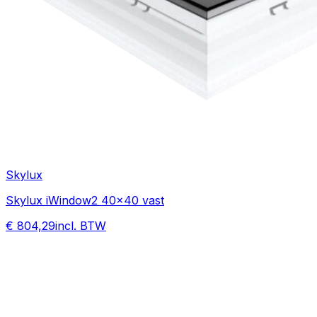
Skylux
Skylux iWindow2 40x40 vast
€ 804,29
incl. BTW