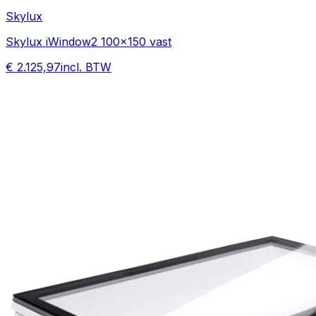
Skylux
Skylux iWindow2 100x150 vast
€ 2.125,97
incl. BTW