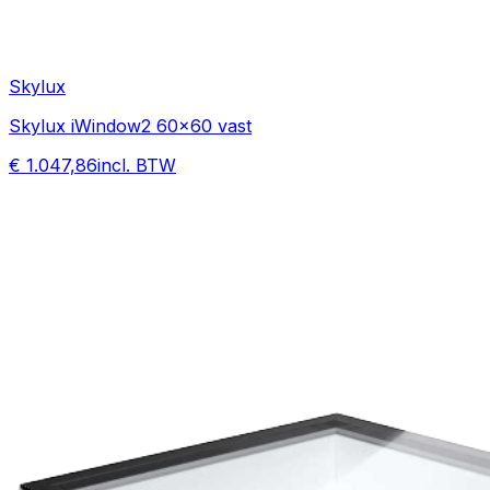
Skylux
Skylux iWindow2 60x60 vast
€ 1.047,86
incl. BTW