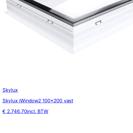
Skylux
Skylux iWindow2 100x200 vast
€ 2.746,70
incl. BTW