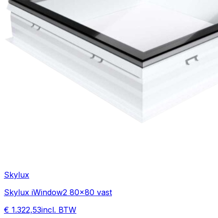
Skylux
Skylux iWindow2 80x80 vast
€ 1.322,53
incl. BTW