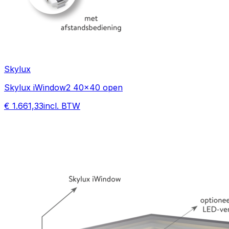
Skylux
Skylux iWindow2 40x40 open
€ 1.661,33
incl. BTW