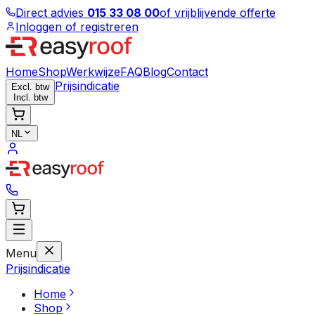
Direct advies
015 33 08 00
of vrijblijvende offerte
Inloggen of registreren
Home
Shop
Werkwijze
FAQ
Blog
Contact
Prijsindicatie
Excl. btw
Incl. btw
NL
Menu
Prijsindicatie
Home
Shop