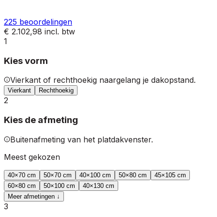
225
beoordelingen
€ 2.102,98
incl. btw
1
Kies vorm
Vierkant of rechthoekig naargelang je dakopstand.
Vierkant
Rechthoekig
2
Kies de afmeting
Buitenafmeting van het platdakvenster.
Meest gekozen
40
×
70
cm
50
×
70
cm
40
×
100
cm
50
×
80
cm
45
×
105
cm
60
×
80
cm
50
×
100
cm
40
×
130
cm
Meer afmetingen ↓
3