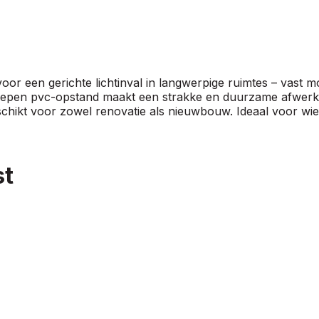
r een gerichte lichtinval in langwerpige ruimtes – vast m
grepen pvc-opstand maakt een strakke en duurzame afwerki
geschikt voor zowel renovatie als nieuwbouw. Ideaal voor wi
st