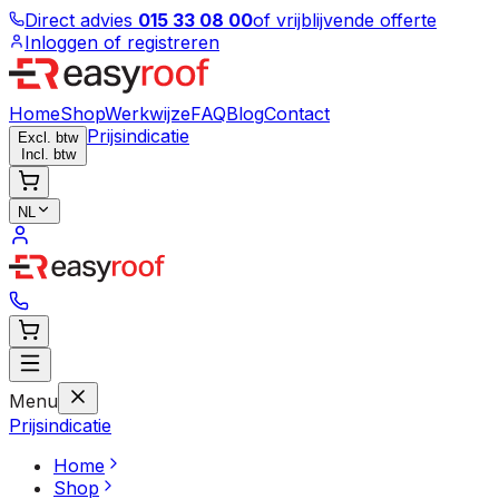
Direct advies
015 33 08 00
of vrijblijvende offerte
Inloggen of registreren
Home
Shop
Werkwijze
FAQ
Blog
Contact
Prijsindicatie
Excl. btw
Incl. btw
NL
Menu
Prijsindicatie
Home
Shop