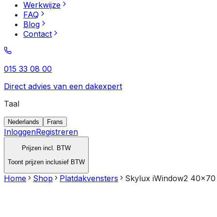
Werkwijze
FAQ
Blog
Contact
015 33 08 00
Direct advies van een dakexpert
Taal
Nederlands
Frans
Inloggen
Registreren
Prijzen incl. BTW
Toont prijzen inclusief BTW
Home
Shop
Platdakvensters
Skylux iWindow2 40x70 