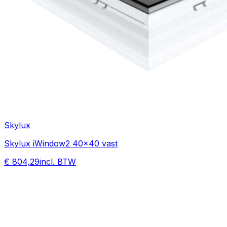
Skylux
Skylux iWindow2 40x40 vast
€ 804,29
incl. BTW