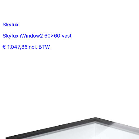
Skylux
Skylux iWindow2 60x60 vast
€ 1.047,86
incl. BTW