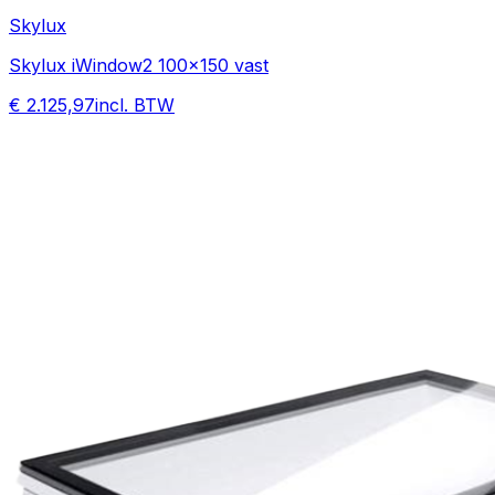
Skylux
Skylux iWindow2 100x150 vast
€ 2.125,97
incl. BTW