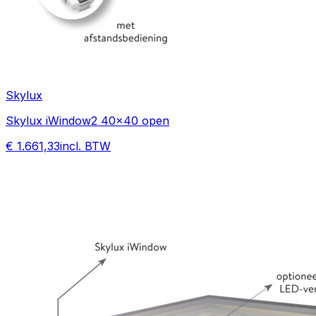
Skylux
Skylux iWindow2 40x40 open
€ 1.661,33
incl. BTW