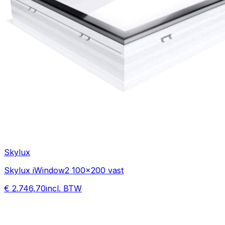
Skylux
Skylux iWindow2 100x200 vast
€ 2.746,70
incl. BTW