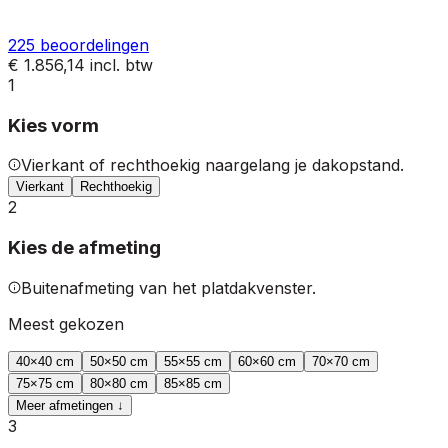
225
beoordelingen
€ 1.856,14
incl. btw
1
Kies vorm
Vierkant of rechthoekig naargelang je dakopstand.
Vierkant
Rechthoekig
2
Kies de afmeting
Buitenafmeting van het platdakvenster.
Meest gekozen
40
×
40
cm
50
×
50
cm
55
×
55
cm
60
×
60
cm
70
×
70
cm
75
×
75
cm
80
×
80
cm
85
×
85
cm
Meer afmetingen ↓
3