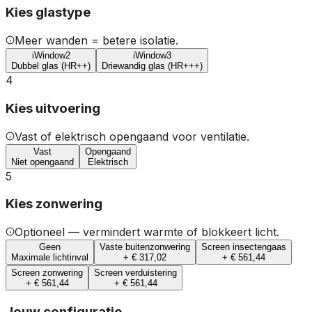
Kies glastype
Meer wanden = betere isolatie.
iWindow2
iWindow3
Dubbel glas (HR++)
Driewandig glas (HR+++)
4
Kies uitvoering
Vast of elektrisch opengaand voor ventilatie.
Vast
Opengaand
Niet opengaand
Elektrisch
5
Kies zonwering
Optioneel — vermindert warmte of blokkeert licht.
Geen
Vaste buitenzonwering
Screen insectengaas
Maximale lichtinval
+ € 317,02
+ € 561,44
Screen zonwering
Screen verduistering
+ € 561,44
+ € 561,44
Jouw configuratie