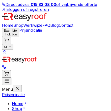
Direct advies
015 33 08 00
of vrijblijvende offerte
Inloggen of registreren
Home
Shop
Werkwijze
FAQ
Blog
Contact
Prijsindicatie
Excl. btw
Incl. btw
NL
Menu
Prijsindicatie
Home
Shop