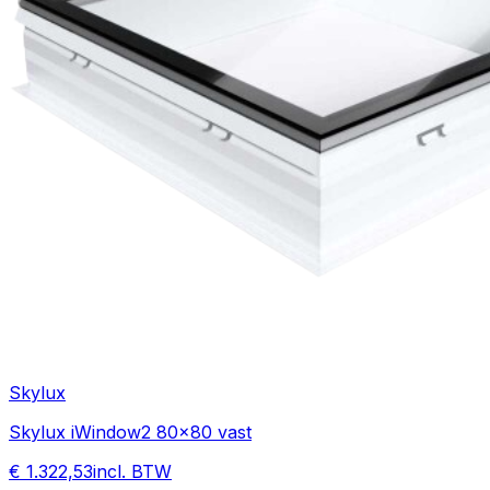
Skylux
Skylux iWindow2 80x80 vast
€ 1.322,53
incl. BTW