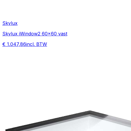
Skylux
Skylux iWindow2 60x60 vast
€ 1.047,86
incl. BTW