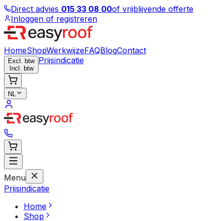
Direct advies
015 33 08 00
of vrijblijvende offerte
Inloggen of registreren
Home
Shop
Werkwijze
FAQ
Blog
Contact
Prijsindicatie
Excl. btw
Incl. btw
NL
Menu
Prijsindicatie
Home
Shop