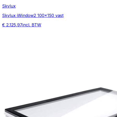
Skylux
Skylux iWindow2 100x150 vast
€ 2.125,97
incl. BTW