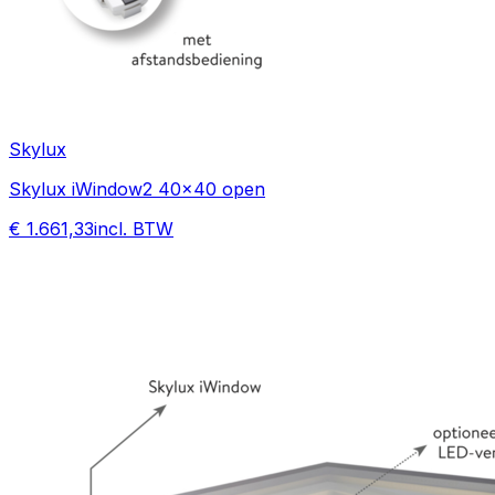
Skylux
Skylux iWindow2 40x40 open
€ 1.661,33
incl. BTW