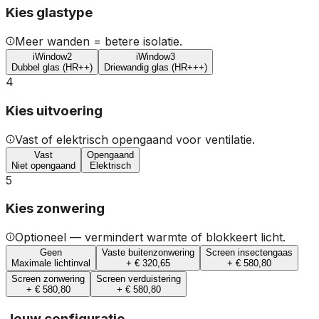
Kies glastype
Meer wanden = betere isolatie.
iWindow2
iWindow3
Dubbel glas (HR++)
Driewandig glas (HR+++)
4
Kies uitvoering
Vast of elektrisch opengaand voor ventilatie.
Vast
Opengaand
Niet opengaand
Elektrisch
5
Kies zonwering
Optioneel — vermindert warmte of blokkeert licht.
Geen
Vaste buitenzonwering
Screen insectengaas
Maximale lichtinval
+ € 320,65
+ € 580,80
Screen zonwering
Screen verduistering
+ € 580,80
+ € 580,80
Jouw configuratie