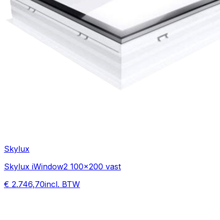
Skylux
Skylux iWindow2 100x200 vast
€ 2.746,70
incl. BTW