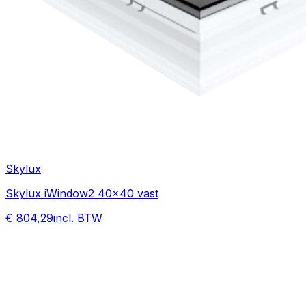
Skylux
Skylux iWindow2 40x40 vast
€ 804,29
incl. BTW