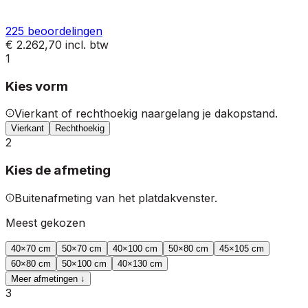
225
beoordelingen
€ 2.262,70
incl. btw
1
Kies vorm
Vierkant of rechthoekig naargelang je dakopstand.
Vierkant
Rechthoekig
2
Kies de afmeting
Buitenafmeting van het platdakvenster.
Meest gekozen
40
×
70
cm
50
×
70
cm
40
×
100
cm
50
×
80
cm
45
×
105
cm
60
×
80
cm
50
×
100
cm
40
×
130
cm
Meer afmetingen ↓
3