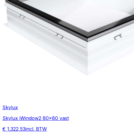
Skylux
Skylux iWindow2 80x80 vast
€ 1.322,53
incl. BTW