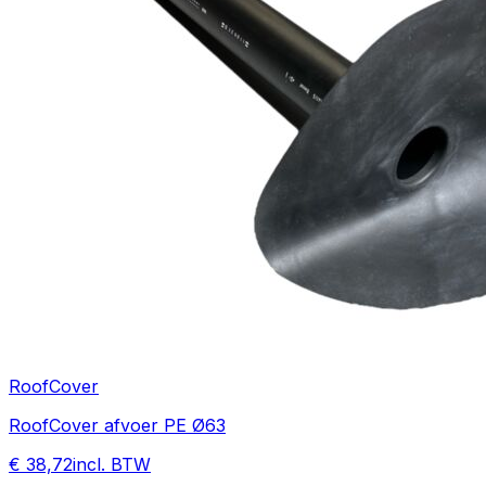
RoofCover
RoofCover afvoer PE Ø63
€ 38,72
incl. BTW