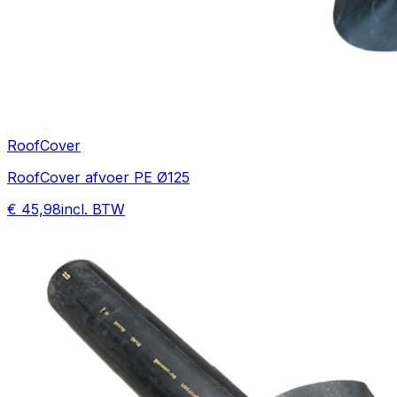
RoofCover
RoofCover afvoer PE Ø125
€ 45,98
incl. BTW