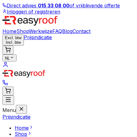
Direct advies
015 33 08 00
of vrijblijvende offerte
Inloggen of registreren
Home
Shop
Werkwijze
FAQ
Blog
Contact
Prijsindicatie
Excl. btw
Incl. btw
NL
Menu
Prijsindicatie
Home
Shop