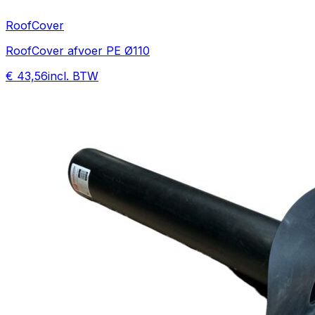
RoofCover
RoofCover afvoer PE Ø110
€ 43,56
incl. BTW