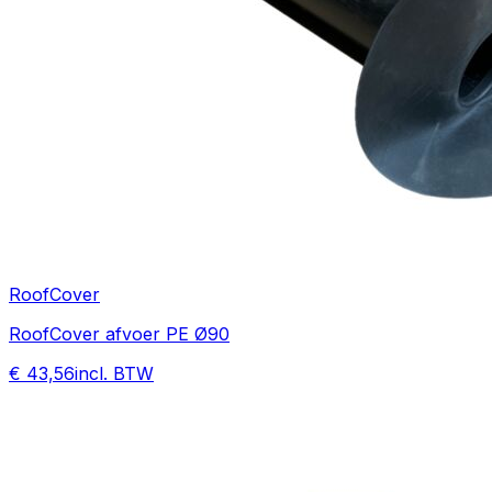
RoofCover
RoofCover afvoer PE Ø90
€ 43,56
incl. BTW