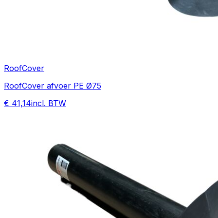
RoofCover
RoofCover afvoer PE Ø75
€ 41,14
incl. BTW