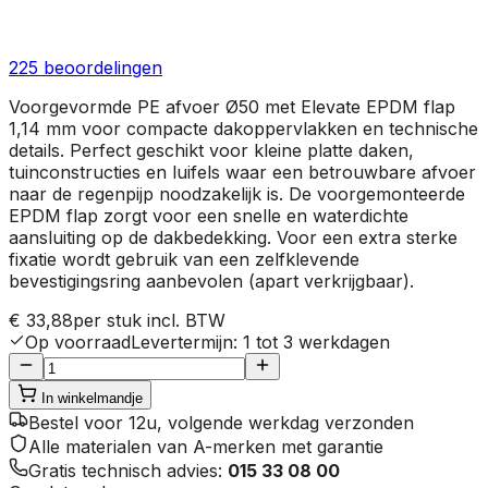
225
beoordelingen
Voorgevormde PE afvoer Ø50 met Elevate EPDM flap
1,14 mm voor compacte dakoppervlakken en technische
details. Perfect geschikt voor kleine platte daken,
tuinconstructies en luifels waar een betrouwbare afvoer
naar de regenpijp noodzakelijk is. De voorgemonteerde
EPDM flap zorgt voor een snelle en waterdichte
aansluiting op de dakbedekking. Voor een extra sterke
fixatie wordt gebruik van een zelfklevende
bevestigingsring aanbevolen (apart verkrijgbaar).
€ 33,88
per stuk
incl. BTW
Op voorraad
Levertermijn
:
1 tot 3 werkdagen
In winkelmandje
Bestel voor 12u, volgende werkdag verzonden
Alle materialen van A-merken met garantie
Gratis technisch advies:
015 33 08 00