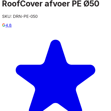
RoofCover afvoer PE Ø50
SKU:
DRN-PE-050
4,8