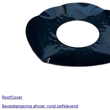
RoofCover
Bevestigingsring afvoer rond zelfklevend