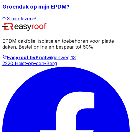
Groendak op mijn EPDM?
3
min lezen
EPDM dakfolie, isolatie en toebehoren voor platte
daken. Bestel online en bespaar tot 60%.
Easyroof bv
Knotwilgenweg 13
2220 Heist-op-den-Berg