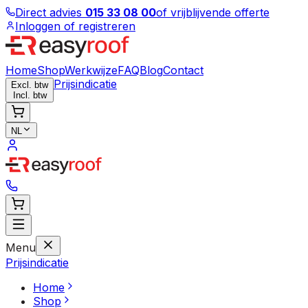
Direct advies
015 33 08 00
of vrijblijvende offerte
Inloggen of registreren
Home
Shop
Werkwijze
FAQ
Blog
Contact
Prijsindicatie
Excl. btw
Incl. btw
NL
Menu
Prijsindicatie
Home
Shop