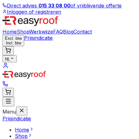
Direct advies
015 33 08 00
of vrijblijvende offerte
Inloggen of registreren
Home
Shop
Werkwijze
FAQ
Blog
Contact
Prijsindicatie
Excl. btw
Incl. btw
NL
Menu
Prijsindicatie
Home
Shop